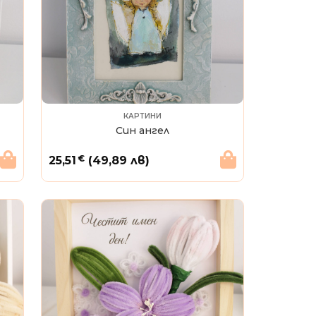
КАРТИНИ
Син ангел
€
25,51
(49,89 лв)