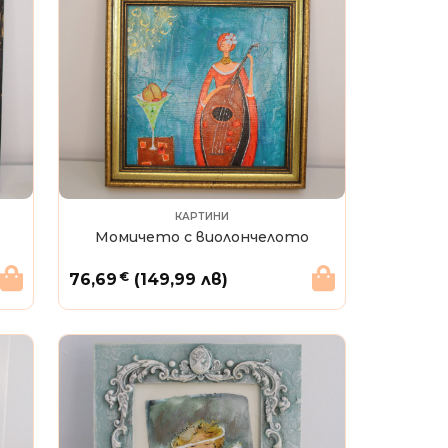
КАРТИНИ
Момичето с виолончелото
€
76,69
(149,99 лв)