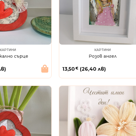
КАРТИНИ
КАРТИНИ
кално сърце
Розов ангел
€
лв)
13,50
(26,40 лв)