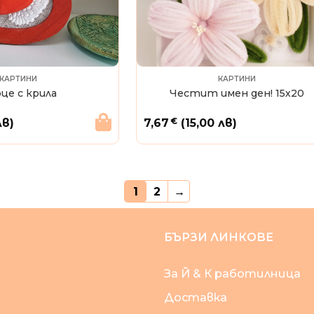
КАРТИНИ
КАРТИНИ
це с крила
Честит имен ден! 15х20
€
лв)
7,67
(15,00 лв)
1
2
→
БЪРЗИ ЛИНКОВЕ
За Й & К работилница
Доставка