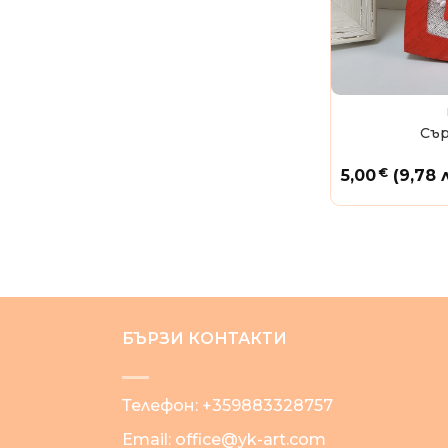
Сър
€
5,00
(9,78 
БЪРЗИ КОНТАКТИ
Телефон:
+359883328757
Email:
office@yk-art.com