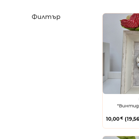
Филтър
"Винтидж
€
10,00
(19,5