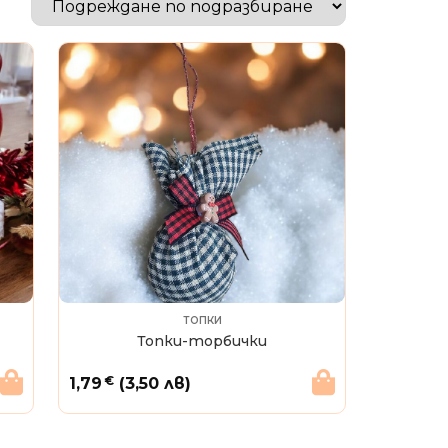
ТОПКИ
Топки-торбички
€
1,79
(3,50 лв)