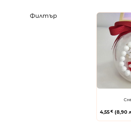
Филтър
Сн
€
4,55
(8,90 