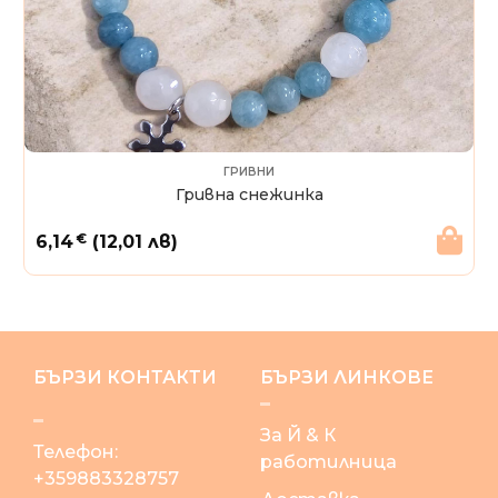
ГРИВНИ
Гривна снежинка
€
6,14
(12,01 лв)
БЪРЗИ КОНТАКТИ
БЪРЗИ ЛИНКОВЕ
За Й & К
Телефон:
работилница
+359883328757