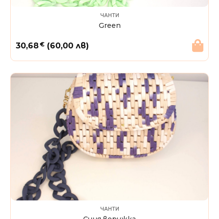
ЧАНТИ
Green
€
30,68
(60,00 лв)
ЧАНТИ
Синя верижка