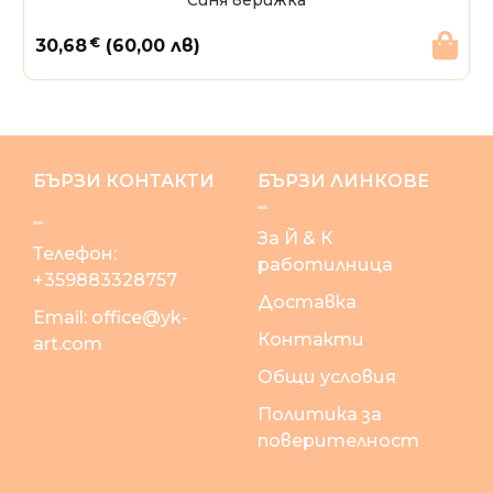
€
30,68
(60,00 лв)
БЪРЗИ КОНТАКТИ
БЪРЗИ ЛИНКОВЕ
За Й & К
Телефон:
работилница
+359883328757
Доставка
Email:
office@yk-
Контакти
art.com
Общи условия
Политика за
поверителност