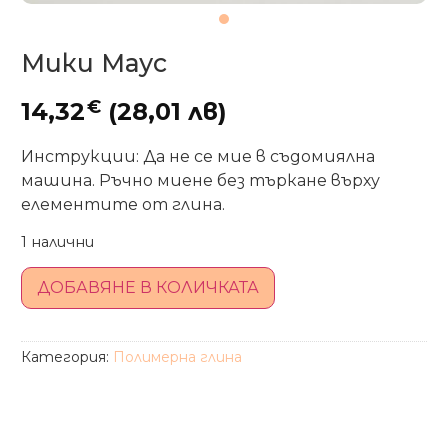
Мики Маус
€
14,32
(28,01 лв)
Инструкции: Да не се мие в съдомиялна
машина. Ръчно миене без търкане върху
елементите от глина.
1 налични
ДОБАВЯНЕ В КОЛИЧКАТА
Категория:
Полимерна глина